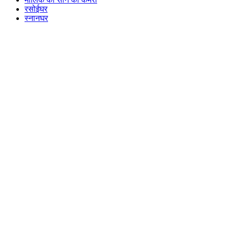
रसोईघर
स्नानघर