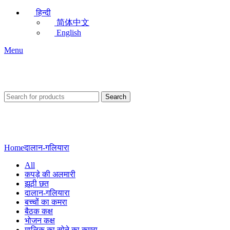
हिन्दी
简体中文
English
Menu
Search
दालान-गलियारा
Home
दालान-गलियारा
All
कपड़े की अलमारी
झूठी छत
दालान-गलियारा
बच्चों का कमरा
बैठक कक्ष
भोजन कक्ष
मालिक का सोने का कमरा