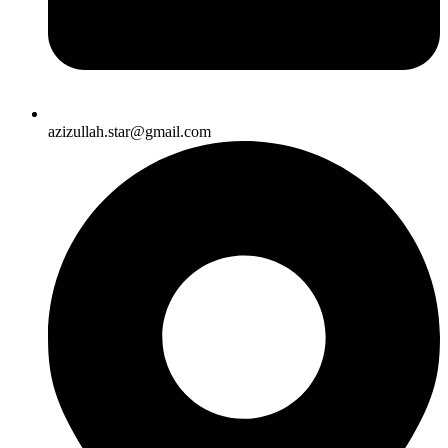
azizullah.star@gmail.com