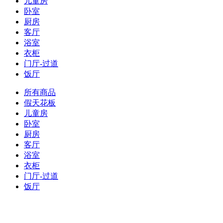
儿童房
卧室
厨房
客厅
浴室
衣柜
门厅-过道
饭厅
所有商品
假天花板
儿童房
卧室
厨房
客厅
浴室
衣柜
门厅-过道
饭厅